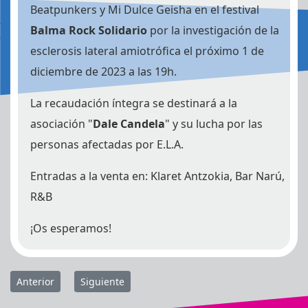
Beatpunkers y Mi Dulce Geisha en el festival
Balma Rock Solidario
por la investigación de la
esclerosis lateral amiotrófica el próximo 1 de
diciembre de 2023 a las 19h.
La recaudación íntegra se destinará a la
asociación "
Dale Candela
" y su lucha por las
personas afectadas por E.L.A.
Entradas a la venta en: Klaret Antzokia, Bar Narú,
R&B
¡Os esperamos!
Previous article: Nochecita de Rock con COLAJETS y DALTONICS
Next article: Colajets visitamos Asesino el Rock&Ro
Anterior
Siguiente